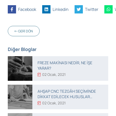
Facebook
Linkedin
Twitter
GERI DÖN
Diğer Bloglar
FREZE MAKINASI NEDIR, NE IŞE
YARAR?
02 Ocak, 2021
AHŞAP CNC TEZGÂH SEÇIMINDE
DIKKAT EDILECEK HUSUSLAR
NELERDIR?
02 Ocak, 2021