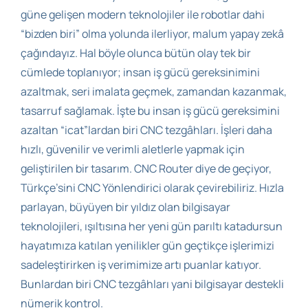
güne gelişen modern teknolojiler ile robotlar dahi
“bizden biri” olma yolunda ilerliyor, malum yapay zekâ
çağındayız. Hal böyle olunca bütün olay tek bir
cümlede toplanıyor; insan iş gücü gereksinimini
azaltmak, seri imalata geçmek, zamandan kazanmak,
tasarruf sağlamak. İşte bu insan iş gücü gereksimini
azaltan “icat”lardan biri CNC tezgâhları. İşleri daha
hızlı, güvenilir ve verimli aletlerle yapmak için
geliştirilen bir tasarım. CNC Router diye de geçiyor,
Türkçe’sini CNC Yönlendirici olarak çevirebiliriz. Hızla
parlayan, büyüyen bir yıldız olan bilgisayar
teknolojileri, ışıltısına her yeni gün parıltı katadursun
hayatımıza katılan yenilikler gün geçtikçe işlerimizi
sadeleştirirken iş verimimize artı puanlar katıyor.
Bunlardan biri CNC tezgâhları yani bilgisayar destekli
nümerik kontrol.