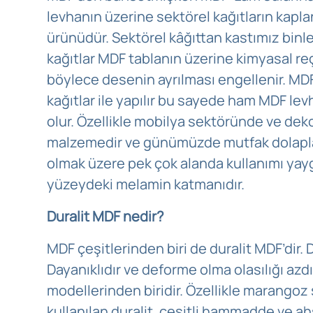
levhanın üzerine sektörel kağıtların kapla
ürünüdür. Sektörel kâğıttan kastımız binl
kağıtlar MDF tablanın üzerine kimyasal reçi
böylece desenin ayrılması engellenir. MD
kağıtlar ile yapılır bu sayede ham MDF lev
olur. Özellikle mobilya sektöründe ve dekor
malzemedir ve günümüzde mutfak dolaplar
olmak üzere pek çok alanda kullanımı yayg
yüzeydeki melamin katmanıdır.
Duralit MDF nedir?
MDF çeşitlerinden biri de duralit MDF’dir. D
Dayanıklıdır ve deforme olma olasılığı azd
modellerinden biridir. Özellikle marangoz
kullanılan duralit, çeşitli hammadde ve a