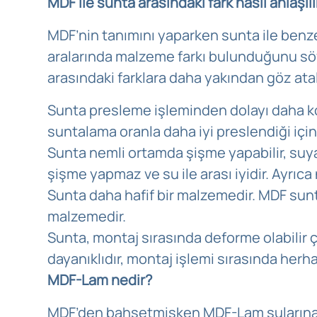
MDF ile sunta arasındaki fark nasıl anlaşılı
MDF’nin tanımını yaparken sunta ile benz
aralarında malzeme farkı bulunduğunu söy
arasındaki farklara daha yakından göz ata
Sunta presleme işleminden dolayı daha ko
suntalama oranla daha iyi preslendiği için
Sunta nemli ortamda şişme yapabilir, suya 
şişme yapmaz ve su ile arası iyidir. Ayrıc
Sunta daha hafif bir malzemedir. MDF sunt
malzemedir.
Sunta, montaj sırasında deforme olabilir
dayanıklıdır, montaj işlemi sırasında herh
MDF-Lam nedir?
MDF’den bahsetmişken MDF-Lam suların