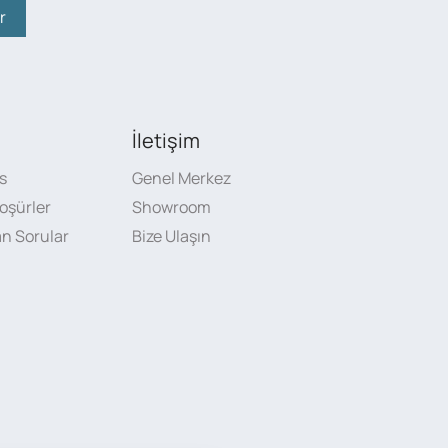
r
İletişim
s
Genel Merkez
oşürler
Showroom
an Sorular
Bize Ulaşın