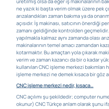
üretilmiş olsa da eğer iş makinalarının b
ne yazık ki başta verim olmak üzere pek ço
arızalandıkları zaman bakıma ya da onarım
açısıdır. İş makinası, satıcının önerdiği 
zamanı geldiğinde kontrolden geçmelidir.
yapılmakla kalmaz aynı zamanda olası arıza
makinalarının temel amacı zamandan kaza
kotarmaktır. Bu amaçtan yola çıkarak makin
verim ve zaman kazancı da bir o kadar yü
kullanılan CNC işleme merkezi bakımları
işleme merkezi ne demek kısaca bir göz a
CNC işleme merkezi nedir, kısaca…
CNC açılımı şu şekildedir; computer numer
okunur) CNC Türkçe anlam olarak şunu ifad