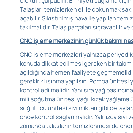
elektrik çarpabilir. Emniyeti sağlamak için 
Talaşları temizlerken el ile dokunmak sakı
açabilir. Sıkıştırılmış hava ile yapılan te
takılmalıdır. Talaş parçaları sıçrayabilir ve 
CNC işleme merkezinin günlük bakımı nası
CNC işleme merkezleri yalnızca periyodik 
konuda dikkat edilmesi gereken bir takım g
açıldığında hemen faaliyete geçmemelidir
gerekir ki ısınma yapılsın. Pompa ünitesi 
kontrol edilmelidir. Yanı sıra yağ basıncın
mili soğutma ünitesi yağı, kızak yağlama ü
soğutucu ünitesi sıvı miktarı gibi detayl
önce kontrol sağlanmalıdır. Yalnızca sıvı v
zamanda talaşların temizlenmesi de öneml