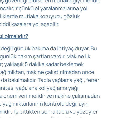
iş güvenliği elbiseleri mutlaka giyilmelidir.
ncalıdır çünkü el yaralanmalarına yol
mizliklerde mutlaka koruyucu gözlük
ciddi kazalara yol açabilir.
l olmalıdır?
değil günlük bakıma da ihtiyaç duyar. Bu
ünlük bakım şartları vardır. Makine ilk
; yaklaşık 5 dakika kadar beklemek
yağ miktarı, makine çalıştırılmadan önce
a da bakılmalıdır. Tabla yağlama yağı, fener
nitesi yağı, ana kol yağlama yağı,
ara önem verilmelidir ve makine çalışmadan
e yağ miktarlarının kontrolü değil aynı
idir.
İş bittikten sonra tabla ve yüzeyler