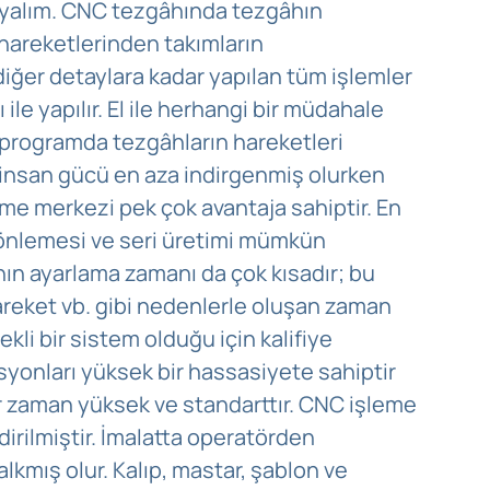
layalım. CNC tezgâhında tezgâhın
hareketlerinden takımların
iğer detaylara kadar yapılan tüm işlemler
 ile yapılır. El ile herhangi bir müdahale
 programda tezgâhların hareketleri
e insan gücü en aza indirgenmiş olurken
me merkezi pek çok avantaja sahiptir. En
 önlemesi ve seri üretimi mümkün
ın ayarlama zamanı da çok kısadır; bu
areket vb. gibi nedenlerle oluşan zaman
ekli bir sistem olduğu için kalifiye
yonları yüksek bir hassasiyete sahiptir
r zaman yüksek ve standarttır. CNC işleme
dirilmiştir. İmalatta operatörden
lkmış olur. Kalıp, mastar, şablon ve