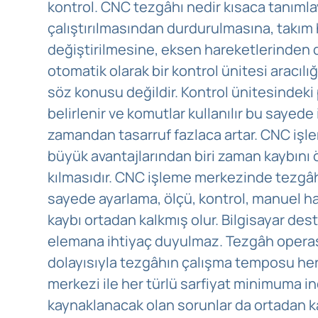
kontrol. CNC tezgâhı nedir kısaca tanım
çalıştırılmasından durdurulmasına, takım 
değiştirilmesine, eksen hareketlerinden d
otomatik olarak bir kontrol ünitesi aracılığı
söz konusu değildir. Kontrol ünitesindeki
belirlenir ve komutlar kullanılır bu sayed
zamandan tasarruf fazlaca artar. CNC işle
büyük avantajlarından biri zaman kaybını
kılmasıdır. CNC işleme merkezinde tezgâh
sayede ayarlama, ölçü, kontrol, manuel h
kaybı ortadan kalkmış olur. Bilgisayar dest
elemana ihtiyaç duyulmaz. Tezgâh operas
dolayısıyla tezgâhın çalışma temposu he
merkezi ile her türlü sarfiyat minimuma in
kaynaklanacak olan sorunlar da ortadan ka