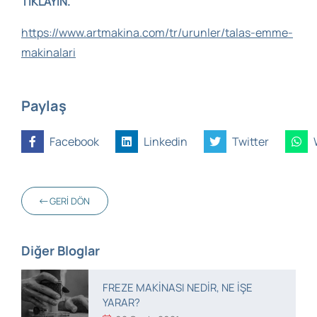
TIKLAYIN.
https://www.artmakina.com/tr/urunler/talas-emme-
makinalari
Paylaş
Facebook
Linkedin
Twitter
GERI DÖN
Diğer Bloglar
FREZE MAKINASI NEDIR, NE IŞE
YARAR?