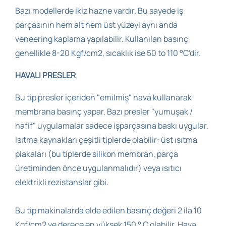
Bazı modellerde ikiz hazne vardır. Bu sayede iş
parçasının hem alt hem üst yüzeyi aynı anda
veneering kaplama yapılabilir. Kullanılan basınç
genellikle 8-20 Kgf/cm2, sıcaklık ise 50 to 110 °C'dir.
HAVALI PRESLER
Bu tip presler içeriden "emilmiş" hava kullanarak
membrana basınç yapar. Bazı presler "yumuşak /
hafif" uygulamalar sadece işparçasına baskı uygular.
Isıtma kaynakları çeşitli tiplerde olabilir: üst ısıtma
plakaları (bu tiplerde silikon membran, parça
üretiminden önce uygulanmalıdır) veya ısıtıcı
elektrikli rezistanslar gibi.
Bu tip makinalarda elde edilen basınç değeri 2 ila 10
Kgf/cm2 ve derece en yüksek 150 ° C olabilir. Hava