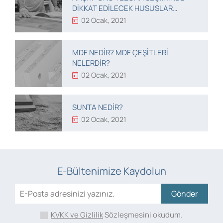
DIKKAT EDILECEK HUSUSLAR
NELERDIR?
02 Ocak, 2021
MDF NEDIR? MDF ÇEŞITLERI
NELERDIR?
02 Ocak, 2021
SUNTA NEDIR?
02 Ocak, 2021
E-Bültenimize Kaydolun
Gönder
KVKK ve Gizlilik
Sözleşmesini okudum.