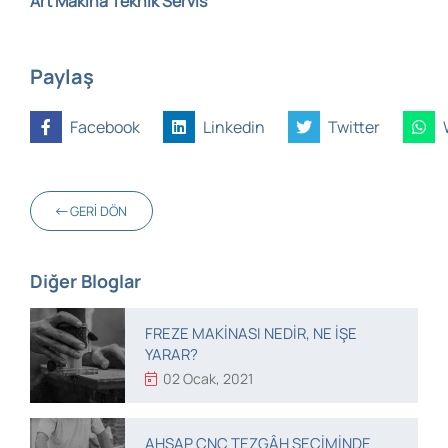
Art Makina Teknik Servis
Paylaş
Facebook
Linkedin
Twitter
GERI DÖN
Diğer Bloglar
FREZE MAKINASI NEDIR, NE IŞE
YARAR?
02 Ocak, 2021
AHŞAP CNC TEZGÂH SEÇIMINDE