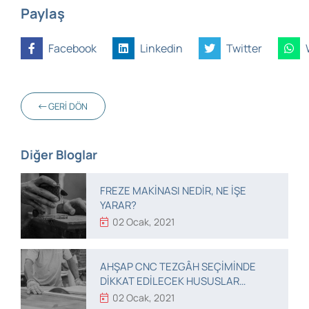
Paylaş
Facebook
Linkedin
Twitter
GERI DÖN
Diğer Bloglar
FREZE MAKINASI NEDIR, NE IŞE
YARAR?
02 Ocak, 2021
AHŞAP CNC TEZGÂH SEÇIMINDE
DIKKAT EDILECEK HUSUSLAR
NELERDIR?
02 Ocak, 2021