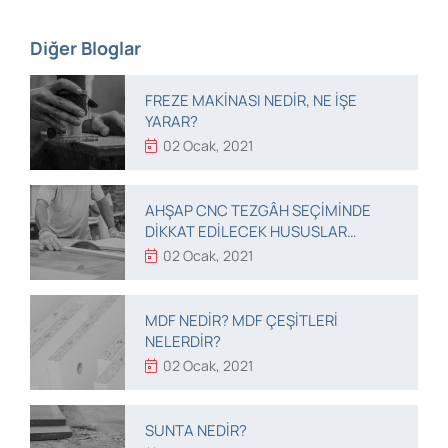
Diğer Bloglar
FREZE MAKINASI NEDIR, NE IŞE
YARAR?
02 Ocak, 2021
AHŞAP CNC TEZGÂH SEÇIMINDE
DIKKAT EDILECEK HUSUSLAR
NELERDIR?
02 Ocak, 2021
MDF NEDIR? MDF ÇEŞITLERI
NELERDIR?
02 Ocak, 2021
SUNTA NEDIR?