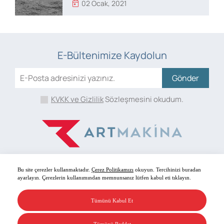
02 Ocak, 2021
E-Bültenimize Kaydolun
Gönder
KVKK ve Gizlilik
Sözleşmesini okudum.
Bu site çerezler kullanmaktadır.
Çerez Politikamızı
okuyun. Tercihinizi buradan
ayarlayın. Çerezlerin kullanımından memnunsanız lütfen kabul eti tıklayın.
Bizi Takip Edin!
Tümünü Kabul Et
Art Makina, Her hakkı saklıdır.
Tümünü Reddet