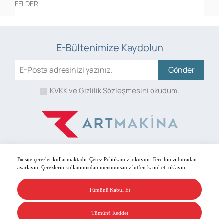
FELDER
E-Bültenimize Kaydolun
Gönder
KVKK ve Gizlilik
Sözleşmesini okudum.
Bu site çerezler kullanmaktadır.
Çerez Politikamızı
okuyun. Tercihinizi buradan
ayarlayın. Çerezlerin kullanımından memnunsanız lütfen kabul eti tıklayın.
Bizi Takip Edin!
Tümünü Kabul Et
Art Makina, Her hakkı saklıdır.
KVKK Metni
Tümünü Reddet