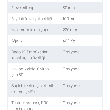
Freze mil çapı
30 mm
Faydalı freze yüksekliği
100 mm
Maximum takım çapı
220 mm
Ağırlık
400 Kg
Dado 19,5 mm’ kadar
Opsiyonel
kanal açma özelliği
Mekanik çizici ünitesi,
Opsiyonel
çap 80
Saplı frezeler için ek mil
Opsiyonel
sistemi ( MF )
Testere arabası, 1100
Opsiyonel
mm boyunda