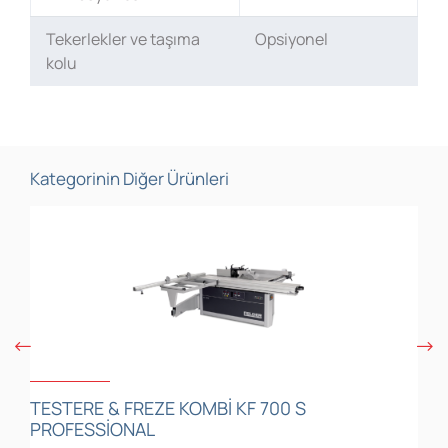
Tekerlekler ve taşıma
Opsiyonel
kolu
Kategorinin Diğer Ürünleri
T
TESTERE & FREZE KOMBİ KF 700 S
T
PROFESSIONAL
F