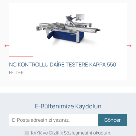
NC KONTROLLÜ DAIRE TESTERE KAPPA 550
N
FELDER
F
E-Bültenimize Kaydolun
Gönder
KVKK ve Gizlilik
Sözleşmesini okudum.