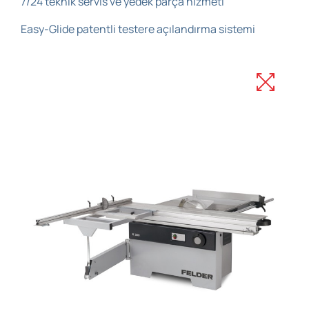
7/24 teknik servis ve yedek parça hizmeti
Easy-Glide patentli testere açılandırma sistemi